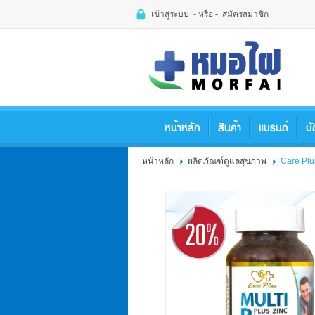
เข้าสู่ระบบ
- หรือ -
สมัครสมาชิก
เข้าสู่
ระบบ
- หรือ -
สมัคร
สมาชิก
หน้าหลัก
สินค้า
แบรนด์
บั
สินค้าที่สนใจ
( 0 )
หน้าหลัก
ผลิตภัณฑ์ดูแลสุขภาพ
Care Plu
หน้าหลัก
สินค้า
แบรนด์
บัญชีผู้ใช้
ติดต่อเรา
ขั้นตอนการสั่งซื้อ
แจ้งชำระเงิน
LUV MIRACLE
CARE PLUS