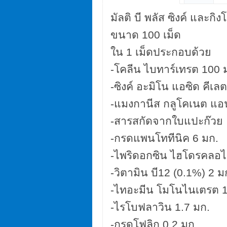
มัลติ
บี พลัส ซิงค์ และกิ
ขนาด
100 เม็ด
ใน
1 เม็ดประกอบด้วย
-โคลีน ไบทาร์เทรต 100 
-ซิงค์ อะมิโน แอซิด คีเล
-แมงกานีส กลูโคเนต แอ
-สารสกัดจากใบแปะก๊ว
-กรดแพนโททีนิค 6 มก.
-ไพริดอกซิน ไฮโดรคลอไร
-วิตามิน บี12 (0.1%) 2 ม
-ไทอะมีน โมโนไนเตรต 1
-ไรโบฟลาวิน 1.7 มก.
-กรดโฟลิก 0.2 มก.